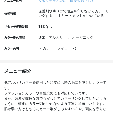
リタッチ根元染め（白髪染め含む）
メニュー区分
保護剤や塗り方で頭皮を守りながらカラーリ
技術特徴
ングする
、
トリートメントがついている
制限なし
リタッチ範囲制限
通常（アルカリ）
、
オーガニック
カラー剤の種類
BLカラー（フィヨーレ）
カラー商材
メニュー紹介
低アルカリカラーを使用した頭皮にも髪の毛にも優しいカラーで
す。
ファッションカラーや白髪染めにも対応しています。
また、頭皮が敏感な方でも安心してカラーリングしていただける
ように、頭皮にカラー剤がつかないよう丁寧に塗布いたします。
肌が弱い方はもちろんカラー剤がしみやすい方や、頭皮を守りな