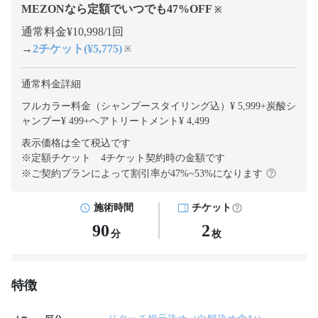
MEZONなら定額でいつでも
47
%OFF
※
通常料金¥10,998/1回
→
2チケット(¥5,775)
※
通常料金詳細
フルカラー料金（シャンプースタイリング込）¥ 5,999
+
炭酸シ
ャンプー¥ 499
+
ヘアトリートメント¥ 4,499
表示価格は全て税込です
※定額チケット 4チケット契約
時の金額です
※ご契約プランによって割引率が
47
%~
53
%になります
施術時間
チケット
90
2
分
枚
特徴