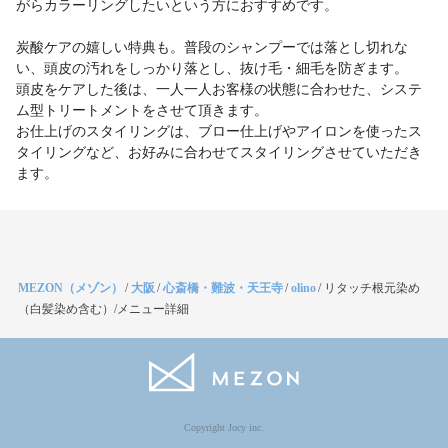
がらカラーリングしたいという方におすすめです。
炭酸ケアの嬉しい特典も。普段のシャンプーでは落とし切れな
い、頭皮の汚れをしっかり落とし、抜け毛・細毛を防ぎます。
頭皮をケアした後は、一人一人お客様の状態に合わせた、システ
ム型トリートメントをさせて頂きます。
お仕上げのスタイリングは、ブロー仕上げやアイロンを使ったス
タイリングなど、お好みに合わせてスタイリングさせていただき
MEZON（メゾン）
/
大阪
/
心斎橋・難波・天王寺
/
olino
/
リタッチ根元染め
（白髪染め含む）/メニュー詳細
Copyright Jocy inc.