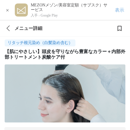
MEZONメゾン/美容室定額（サブスク）サ
×
表示
ービス
入手 -
Google Play
メニュー詳細
リタッチ根元染め（白髪染め含む）
【肌にやさしい】頭皮を守りながら豊富なカラー＋内部外
部トリートメント炭酸ケア付