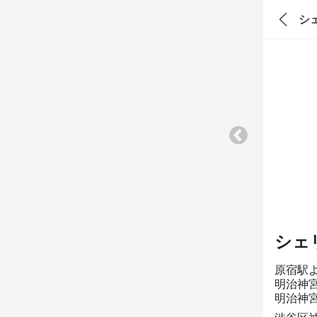
シ
シェ
原宿駅
明治神
明治神