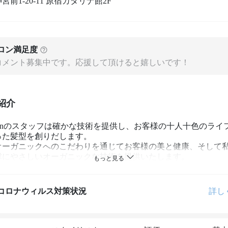
宮前1-20-11 原宿カタリナ館2F
ロン満足度
コメント募集中です。応援して頂けると嬉しいです！
紹介
 Lionのスタッフは確かな技術を提供し、お客様の十人十色のライ
た髪型を創りだします。

オーガニックへのこだわりを通じてお客様の美と健康、そして
球にやさしいオーガニックな技術を提供いたします。

を家族のように大切にするアットホームなシェリオンなら今ま
まくいかなかった方もきっとご満足いただけます。

コロナウィルス対策状況
詳し
する事なら、お気軽にご相談下さい。