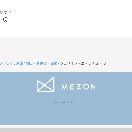
カット
30分
（メゾン）
/
東京
/
青山・表参道・原宿
/
シェリオン・エ・ナチュール
Copyright Jocy inc.