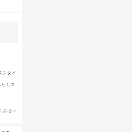
フスタイ
私たちを
で、何と
くみる