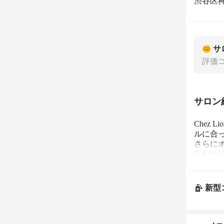
渋谷区神
サ
評価
サロン
Chez
ルに合っ
さらに
育む地
あなた
なくう
新型
髪に関