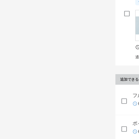
通
追加できる
フ
ポ