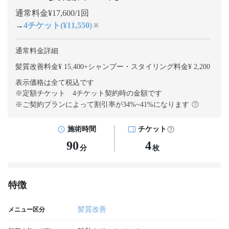
通常料金¥17,600/1回
→
4チケット(¥11,550)
※
通常料金詳細
髪質改善料金¥ 15,400
+
シャンプー・スタイリング料金¥ 2,200
表示価格は全て税込です
※定額チケット 4チケット契約
時の金額です
※ご契約プランによって割引率が
34
%~
41
%になります
施術時間
チケット
90
4
分
枚
特徴
髪質改善
メニュー区分