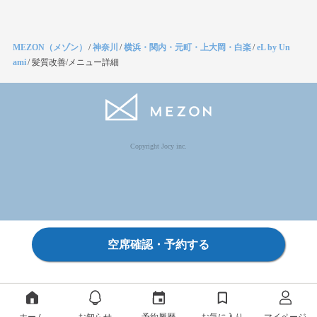
MEZON（メゾン）
/
神奈川
/
横浜・関内・元町・上大岡・白楽
/
eL by Un
ami
/
髪質改善/メニュー詳細
Copyright Jocy inc.
空席確認・予約する