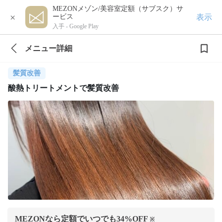
MEZONメゾン/美容室定額（サブスク）サ
×
表示
ービス
入手 -
Google Play
メニュー詳細
髪質改善
酸熱トリートメントで髪質改善
MEZONなら定額でいつでも
34
%OFF
※