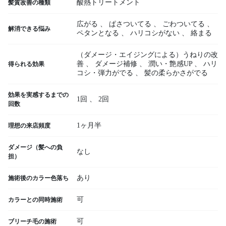
酸熱トリートメント
髪質改善の種類
広がる
、
ぱさついてる
、
ごわついてる
、
解消できる悩み
ペタンとなる
、
ハリコシがない
、
絡まる
（ダメージ・エイジングによる）うねりの改
善
、
ダメージ補修
、
潤い・艶感UP
、
ハリ
得られる効果
コシ・弾力がでる
、
髪の柔らかさがでる
効果を実感するまでの
1回
、
2回
回数
1ヶ月半
理想の来店頻度
ダメージ（髪への負
なし
担）
あり
施術後のカラー色落ち
可
カラーとの同時施術
可
ブリーチ毛の施術