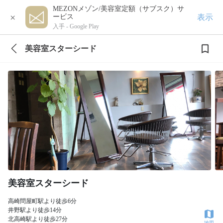
MEZONメゾン/美容室定額（サブスク）サ
×
表示
ービス
入手 -
Google Play
美容室スターシード
美容室スターシード
高崎問屋町駅より徒歩6分
井野駅より徒歩14分
北高崎駅より徒歩27分
地図