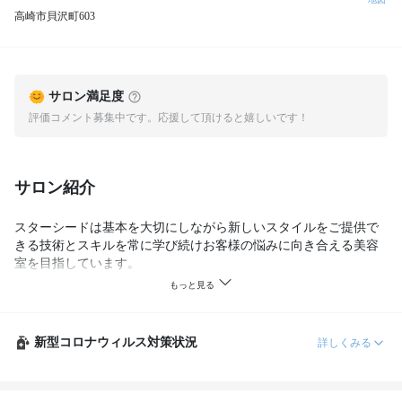
高崎市貝沢町603
サロン満足度
評価コメント募集中です。応援して頂けると嬉しいです！
サロン紹介
スターシードは基本を大切にしながら新しいスタイルをご提供で
きる技術とスキルを常に学び続けお客様の悩みに向き合える美容
室を目指しています。

サロン内は落ち着いた雰囲気となっており、まるで時間がゆっく
りと流れているような心地よい空気の中でお過ごしいただくこと
ができます。

新型コロナウィルス対策状況
詳しくみる
​皆様のご来店を心よりおまちしております。