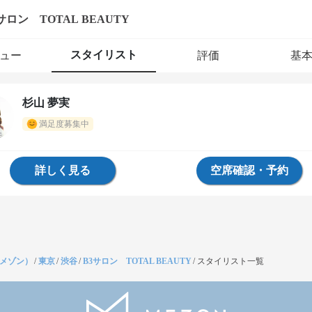
サロン TOTAL BEAUTY
スタイリスト
ュー
評価
基
杉山 夢実
満足度募集中
詳しく見る
空席確認・予約
（メゾン）
/
東京
/
渋谷
/
B3サロン TOTAL BEAUTY
/
スタイリスト一覧