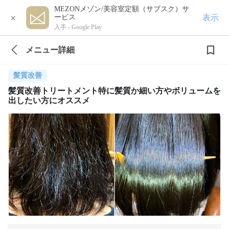
MEZONメゾン/美容室定額（サブスク）サ
×
表示
ービス
入手 -
Google Play
メニュー詳細
髪質改善
髪質改善トリートメント特に髪質か細い方やボリュームを
出したい方にオススメ