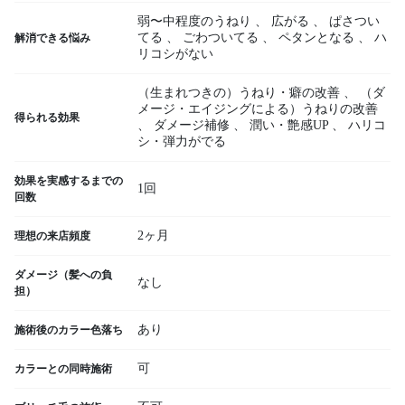
弱〜中程度のうねり
、
広がる
、
ぱさつい
てる
、
ごわついてる
、
ペタンとなる
、
ハ
解消できる悩み
リコシがない
（生まれつきの）うねり・癖の改善
、
（ダ
メージ・エイジングによる）うねりの改善
得られる効果
、
ダメージ補修
、
潤い・艶感UP
、
ハリコ
シ・弾力がでる
効果を実感するまでの
1回
回数
2ヶ月
理想の来店頻度
ダメージ（髪への負
なし
担）
あり
施術後のカラー色落ち
可
カラーとの同時施術