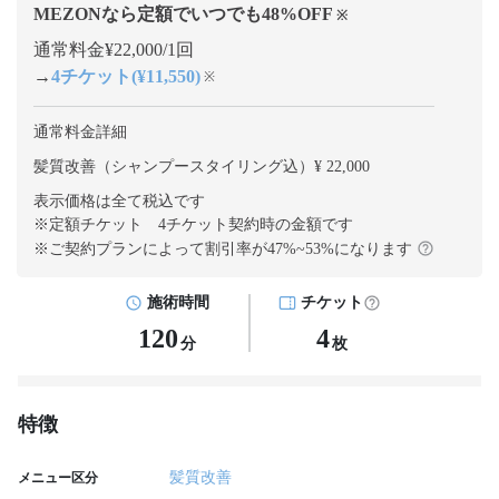
MEZONなら定額でいつでも
48
%OFF
※
通常料金¥22,000/1回
→
4チケット(¥11,550)
※
通常料金詳細
髪質改善（シャンプースタイリング込）¥ 22,000
表示価格は全て税込です
※定額チケット 4チケット契約
時の金額です
※ご契約プランによって割引率が
47
%~
53
%になります
施術時間
チケット
120
4
分
枚
特徴
髪質改善
メニュー区分