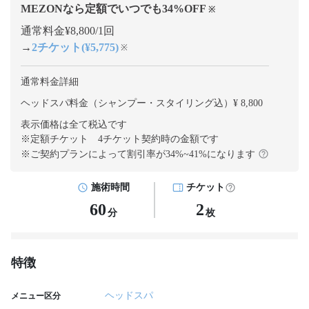
MEZONなら定額でいつでも
34
%OFF
※
通常料金¥8,800/1回
→
2チケット(¥5,775)
※
通常料金詳細
ヘッドスパ料金（シャンプー・スタイリング込）¥ 8,800
表示価格は全て税込です
※定額チケット 4チケット契約
時の金額です
※ご契約プランによって割引率が
34
%~
41
%になります
施術時間
チケット
60
2
分
枚
特徴
ヘッドスパ
メニュー区分