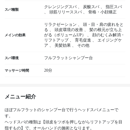
クレンジングスパ
、
炭酸スパ
、
指圧スパ
スパ種類
、
頭筋リリーススパ
、
骨格・小顔矯正
リラクゼーション
、
頭・目・肩の疲れをと
る
、
頭皮環境の改善
、
髪の根元が立ち上
がる（ボリュームUP）
、
顔のむくみ解消・
メインの効果
リフトアップ
、
育毛促進
、
エイジングケ
ア
、
美髪効果
、
その他
フルフラットシャンプー台
スパ環境
20分
マッサージ時間
メニュー紹介
ほぼフルフラットのシャンプー台で行うヘッドスパメニューで
す。
ヘッドスパの種類は【頭皮をツボを押しながらリフトアップを目
指すもの】で、オールハンドの施術となります。