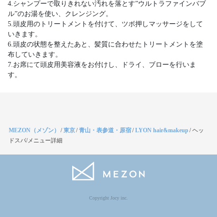
4.シャンプーで取りきれない汚れを落とす”ウルトラファインバブ
ル”のお湯を使い、クレンジング。
5.頭皮用のトリートメントを付けて、ツボ押しマッサージをして
いきます。
6.頭皮の状態を整えたあと、髪質に合わせたトリートメントを塗
布していきます。
7.お席にて頭皮用美容液をお付けし、ドライ、ブローを行いま
す。
MEZON（メゾン）
/
東京
/
青山・表参道・原宿
/
LYON hair&makeup
/
ヘッ
ドスパ/メニュー詳細
Copyright Jocy inc.