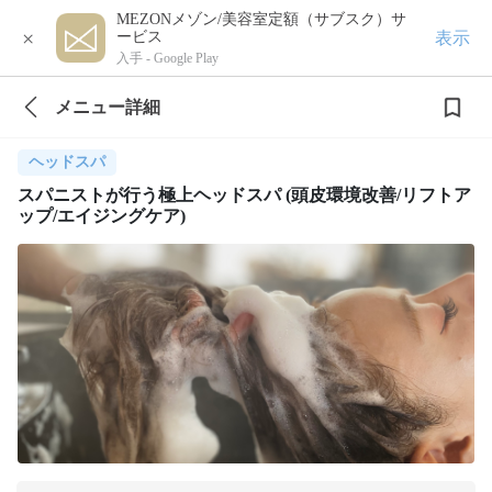
MEZONメゾン/美容室定額（サブスク）サ
×
表示
ービス
入手 -
Google Play
メニュー詳細
ヘッドスパ
スパニストが行う極上ヘッドスパ (頭皮環境改善/リフトア
ップ/エイジングケア)