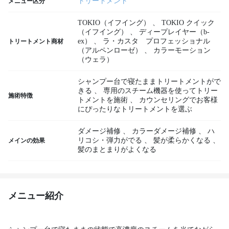
トリートメント
メニュー区分
TOKIO（イフイング）
、
TOKIO クイック
（イフイング）
、
ディープレイヤー（b-
ex）
、
ラ・カスタ プロフェッショナル
トリートメント商材
（アルペンローゼ）
、
カラーモーション
（ウェラ）
シャンプー台で寝たままトリートメントがで
きる
、
専用のスチーム機器を使ってトリー
施術特徴
トメントを施術
、
カウンセリングでお客様
にぴったりなトリートメントを選ぶ
ダメージ補修
、
カラーダメージ補修
、
ハ
リコシ・弾力がでる
、
髪が柔らかくなる
、
メインの効果
髪のまとまりがよくなる
メニュー紹介