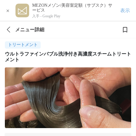
MEZONメゾン/美容室定額（サブスク）サ
×
表示
ービス
入手 -
Google Play
メニュー詳細
トリートメント
ウルトラファインバブル洗浄付き高濃度スチームトリート
メント