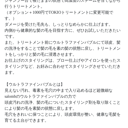
シャンプー台で寝たままの状態で高濃度のスチームを当てながら
行うトリートメント。
（オプション＋1000円でTOKIOトリートメントに変更可能で
す。）
ダメージを受けた毛先も、しっとりなめらかに仕上げます。
内側から健康的な髪の毛を目指す方に、ぜひお試しいただきたい
です。
また、トリートメント前にウルトラファインバブルにて頭皮、髪
の洗浄をすることで髪の毛を素の髪の状態に戻し、トリートメン
トをしっかりと髪の毛に浸透させます。
お仕上げのスタイリングは、ブロー仕上げやアイロンを使ったス
タイリングなど、お好みに合わせてスタイリングさせていただき
ます。
【ウルトラファインバブルとは】
見えない汚れ、毒素を毛穴の中まで入り込めるほど超微細な
salombのウルトラファインバブルの力で
頭皮汚れの洗浄、髪の毛についたスタイリング剤を取り除くこと
により髪の毛を素髪の状態に戻します。
毛穴をきれいに保つことにより、頭皮環境が整い、健康な毛髪を