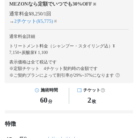
MEZONなら定額でいつでも
30
%OFF
※
通常料金¥8,250/1回
→
2チケット(¥5,775)
※
通常料金詳細
トリートメント料金（シャンプー・スタイリング込）¥
7,150
+
炭酸泉¥ 1,100
表示価格は全て税込です
※定額チケット 4チケット契約
時の金額です
※ご契約プランによって割引率が
29
%~
37
%になります
施術時間
チケット
60
2
分
枚
特徴