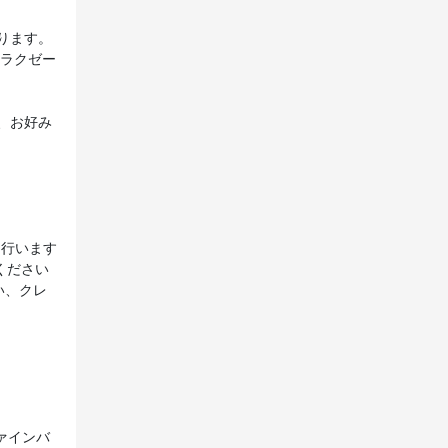
ります。
リラクゼー
、お好み
を行います
ください
い、クレ
。
ァインバ