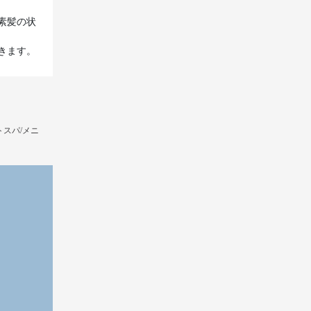
素髪の状
スパ/メニ