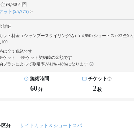
¥9,900/1回
ット(¥5,775)
※
金詳細
カット料金（シャンプースタイリング込）¥ 4,950
+
ショートスパ料金¥ 3,8
,100
格は全て税込です
チケット 4チケット契約
時の金額です
約プランによって割引率が
41
%~
48
%になります
施術時間
チケット
60
2
分
枚
ー区分
サイドカット＆ショートスパ