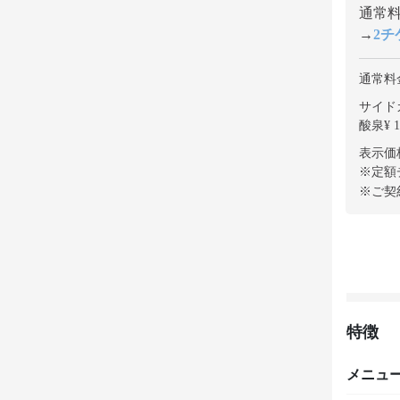
通常料金
→
2チケ
通常料
サイド
酸泉¥ 1
表示価
※定額
※ご契
特徴
メニュ