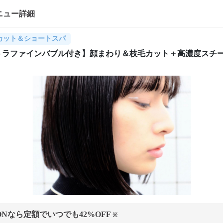
ニュー詳細
カット＆ショートスパ
トラファインバブル付き】顔まわり＆枝毛カット＋高濃度スチ
ONなら定額でいつでも
42
%OFF
※