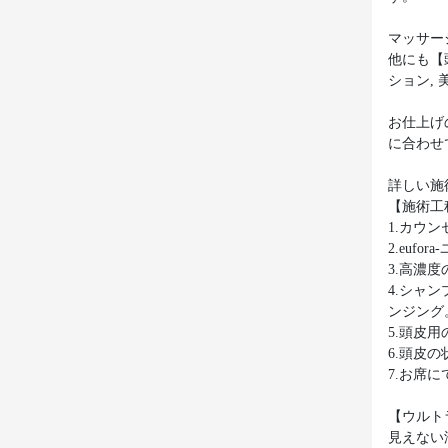
マッサー
他にも【
ション,
お仕上げ
に合わせ
詳しい施
【施術工
1.カウ
2.eu
3.高濃
4.シャ
ンジング
5.頭皮
6.頭皮
7.お席
【ウルト
見えない