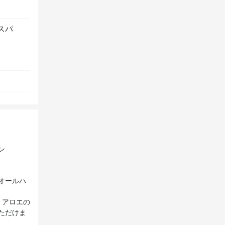
スパ
ン
オールハ
。アロエの
ただけま