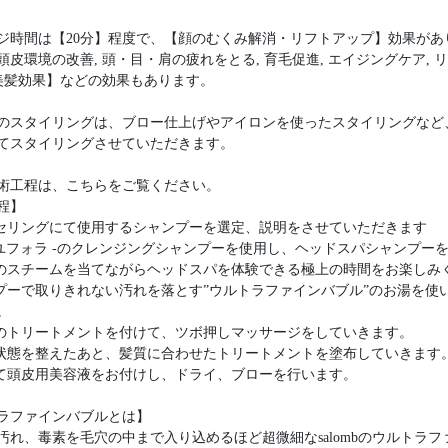
ジ時間は【20分】程度で、【顔のむくみ解消・リフトアップ】効果があ
頭皮環境の改善, 頭・目・肩の疲れをとる, 育毛促進, エイジングケア, 
 美髪効果】などの効果もあります。
のスタイリングは、ブロー仕上げやアイロンを使ったスタイリングなど
てスタイリングさせていただきます。
術工程は、こちらをご覧ください。
程】
ンセリングにて使用するシャンプーを選定、説明をさせていただきます
fora-ユフォラ -のクレンジングシャンプーを使用し、ヘッドスパシャンプー
度のスチームを当てながらヘッドスパを体験できる極上の時間をお楽しみ
ンプーで取りきれない汚れを落とす”ウルトラファインバブル”のお湯を使
。
用のトリートメントを付けて、ツボ押しマッサージをしていきます。
の状態を整えたあと、髪質に合わせたトリートメントを塗布していきます
にて頭皮用美容液をお付けし、ドライ、ブローを行います。
ラファインバブルとは】
汚れ、毒素を毛穴の中まで入り込めるほど超微細なsalombのウルトラフ