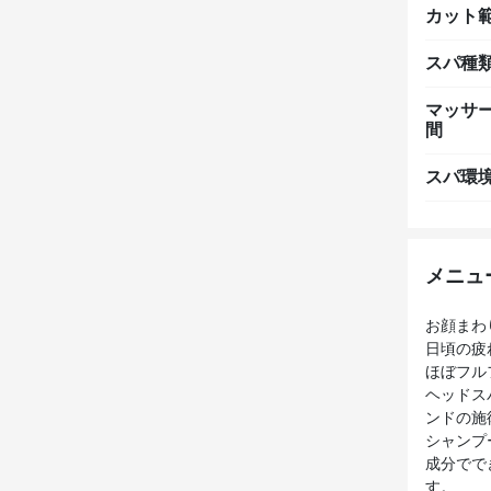
カット
スパ種
マッサ
間
スパ環
メニュ
お顔まわ
日頃の疲
ほぼフル
ヘッドス
ンドの施
シャンプ
成分でで
す。