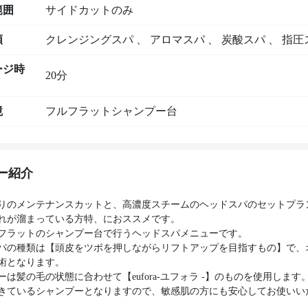
範囲
サイドカットのみ
類
クレンジングスパ
、
アロマスパ
、
炭酸スパ
、
指圧
ージ時
20分
境
フルフラットシャンプー台
ー紹介
りのメンテナンスカットと、高濃度スチームのヘッドスパのセットプラ
れが溜まっている方特、におススメです。
フラットのシャンプー台で行うヘッドスパメニューです。
パの種類は【頭皮をツボを押しながらリフトアップを目指すもの】で、
術となります。
ーは髪の毛の状態に合わせて【eufora-ユフォラ -】のものを使用します
きているシャンプーとなりますので、敏感肌の方にも安心してお使いい