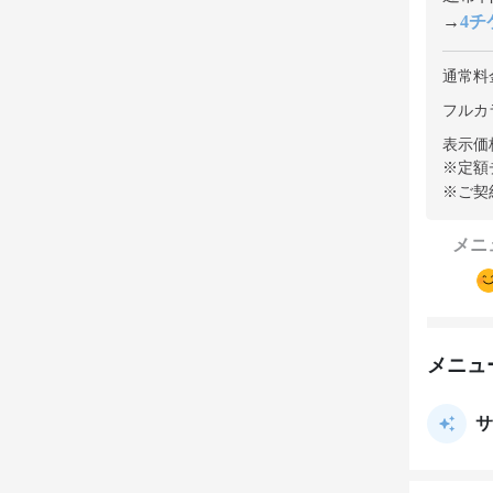
→
4チケ
通常料
フルカ
表示価
※定額
※ご契
メニ
メニュ
サ