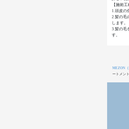
【施術工
1.頭皮
2.髪の
します。
3.髪の
す。
MEZON
ートメント