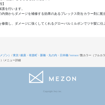
程】
の保護を行います。
毛の内側からダメージを補修する効果のあるプレックス剤をカラー剤に配
毛を修復し、ダメージに強くしてくれるグローバルミルボンでツヤ髪に仕
（メゾン）
/
東京
/
銀座・有楽町・新橋・丸の内・日本橋
/
terrace
/
艶カラー（フルカ
）/メニュー詳細
Copyright Jocy inc.