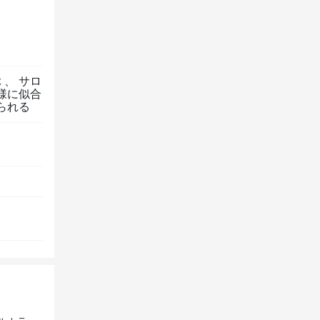
ぶ
、
サロ
様に似合
られる