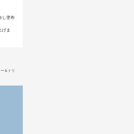
合し塗布
上げま
ラー＆トリ