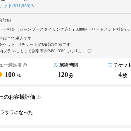
ット(¥11,550)
※
金詳細
ラー料金（シャンプースタイリング込）¥ 8,800
+
トリートメント料金¥ 6,6
格は全て税込です
チケット 4チケット契約
時の金額です
約プランによって割引率が
24
%~
33
%になります
ュー満足度
施術時間
チケッ
100
120
4
%
分
枚
ーのお客様評価
ラサラになった