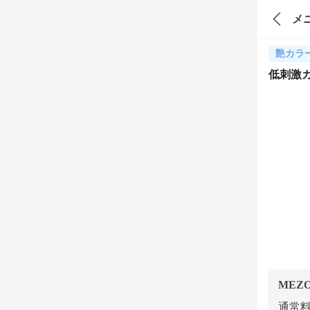
メ
艶カラ
低刺激
MEZ
通常料金