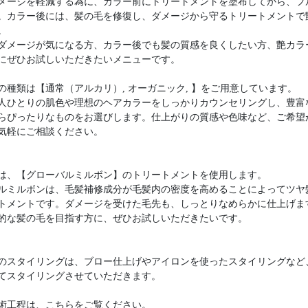
メージを軽減する為に、カラー前にトリートメントを塗布してから、フ
。カラー後には、髪の毛を修復し、ダメージから守るトリートメントで
。
ダメージが気になる方、カラー後でも髪の質感を良くしたい方、艶カラ
にぜひお試しいただきたいメニューです。
の種類は【通常（アルカリ）, オーガニック, 】をご用意しています。
人ひとりの肌色や理想のヘアカラーをしっかりカウンセリングし、豊富
らぴったりなものをお選びします。仕上がりの質感や色味など、ご希望
気軽にご相談ください。
は、【グローバルミルボン】のトリートメントを使用します。
ルミルボンは、毛髪補修成分が毛髪内の密度を高めることによってツヤ
トメントです。ダメージを受けた毛先も、しっとりなめらかに仕上げま
的な髪の毛を目指す方に、ぜひお試しいただきたいです。
のスタイリングは、ブロー仕上げやアイロンを使ったスタイリングなど
てスタイリングさせていただきます。
術工程は、こちらをご覧ください。