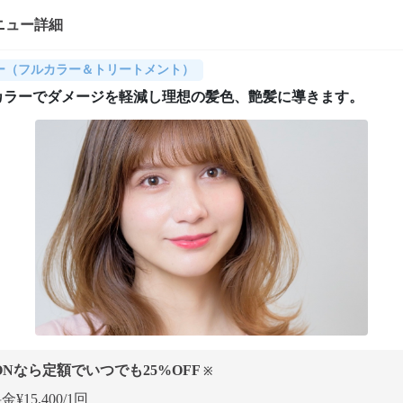
ニュー詳細
ー（フルカラー＆トリートメント）
カラーでダメージを軽減し理想の髪色、艶髪に導きます。
ONなら定額でいつでも
25
%OFF
※
¥15,400/1回