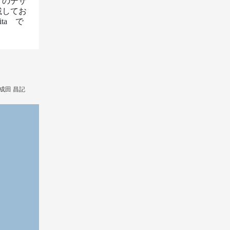
りのデザ
載してお
ta　で
成田 昌記