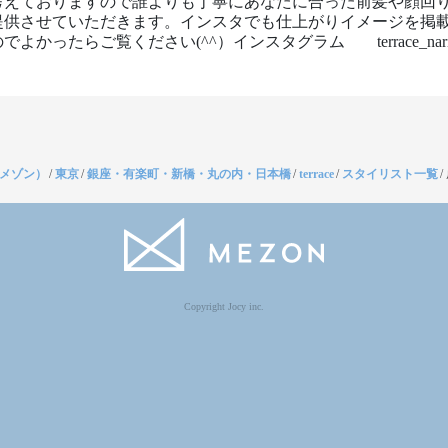
考えておりますので誰よりも丁寧にあなたに合った前髪や顔回
提供させていただきます。インスタでも仕上がりイメージを掲
でよかったらご覧ください(^^）インスタグラム　　terrace_nari
（メゾン）
/
東京
/
銀座・有楽町・新橋・丸の内・日本橋
/
terrace
/
スタイリスト一覧
/
Copyright Jocy inc.