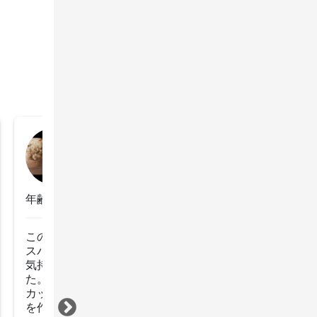
saki
2023年3月6日
年齢：40代後半
このたびはモニターとしてカットとスパをうけました。

スパは男性の施術がはじめてですが程よい力加減で

気持ちよくて爆睡笑日頃の仕事の疲れが一気に取れまし
た。

カットは前髪カットがお得意とお聞きして3年ぶりに前髪
を作りましたが、
