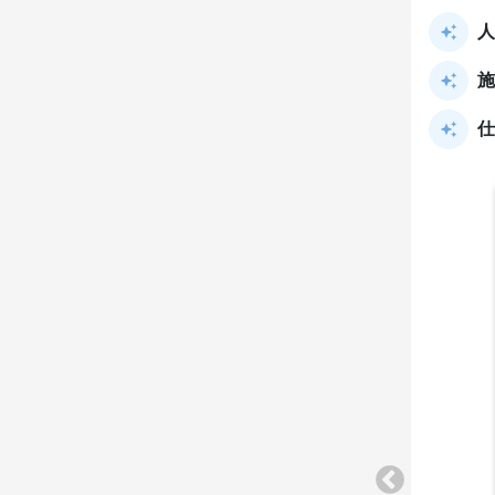
人
施
仕