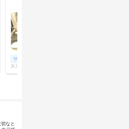
癖が強い髪ですが上手にカットしてくださいました✨

すべて見る
お話ししやすい方で、今度小5の娘の前髪をカットしてい
ただきたいと思います。ありがとうございました。

お店もおしゃれで広々としていました。
サイドカット＆ショートスパ
小顔カット＋頭筋リリー
ススパで小顔矯正効果大！！
大切なと