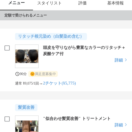
したスタイリストが最高の"似合わせカット"を提供いたします。

メニュー
スタイリスト
評価
基本情報
"顔型、骨格に合った提案""丁寧なカウンセリングと技術"で20万人
の方にご来店頂いております。

定額で受けられるメニュー
安心してお任せ下さい。

美容師選手権2連覇。"似合わせカット"の発案者。青山・表参道で
リタッチ根元染め（白髪染め含む）
培った技術でお客様の顔型・骨格やファッションに合わせてトー
タル的にプロデュース致します。

頭皮を守りながら豊富なカラーのリタッチ＋
"似合わせカット"をマスターした実力派スタイリストがお客様の
炭酸ケア付
なりたいイメージに近づけるお手伝いさせて頂きます。スタッフ
詳細
一同、お待ちしております。
90分
満足度募集中
→
2チケット(¥5,775)
通常 ¥9,075/1回
髪質改善
"似合わせ髪質改善" トリートメント
詳細