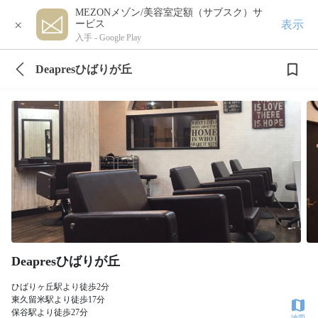
MEZONメゾン/美容室定額（サブスク）サ
×
表示
ービス
入手 -
Google Play
Deapresひばりが丘
Deapresひばりが丘
ひばりヶ丘駅より徒歩2分
東久留米駅より徒歩17分
保谷駅より徒歩27分
地図