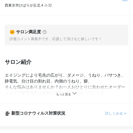
西東京市ひばりが丘北４-1-32
サロン満足度
評価コメント募集中です。応援して頂けると嬉しいです！
サロン紹介
エイジングにより毛先の広がり、ダメージ、うねり、パサつき、
静電気、分け目の割れ目、内側のうねり、癖、

そんな悩みはありませんか？お一人おひとりに合わせたオーダー
メイドの髪質改善は絶対の実績と信頼をもっています。

豊富な実績にもとづく丁寧なカウンセリングで、あなただけのオ
ーダーメイドのコースで施術します。

新型コロナウィルス対策状況
詳しくみる
そして、自分にどんな髪型が似合うか分からない。そんな悩みは
ありませんか？

美容師選手権2連覇のオーナー指導の元、"似合わせカット"を習得