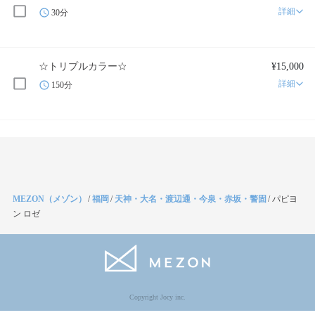
詳細
30分
☆トリプルカラー☆
¥15,000
詳細
150分
MEZON（メゾン）
/
福岡
/
天神・大名・渡辺通・今泉・赤坂・警固
/
パピヨ
ン ロゼ
Copyright Jocy inc.