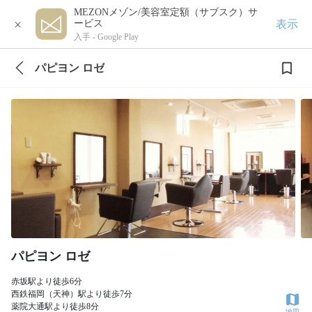
MEZONメゾン/美容室定額（サブスク）サ
×
表示
ービス
入手 -
Google Play
パピヨン ロゼ
パピヨン ロゼ
赤坂駅より徒歩6分
西鉄福岡（天神）駅より徒歩7分
薬院大通駅より徒歩8分
地図