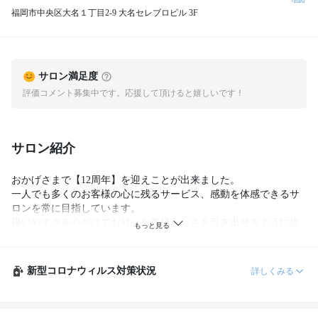
福岡市中央区大名１丁目2-9 大名セレブロビル 3F
サロン満足度
評価コメント募集中です。応援して頂けると嬉しいです！
サロン紹介
おかげさまで【12周年】を迎えことが出来ました。

一人でも多くのお客様の心に残るサービス、感動を体感できるサ
ロンを常に目指しています。

扱いやすさを心がけており、お客様らしさを引き出せるように提
案しています。

ホームスタイリングが楽な「かわいい」を一緒に創りましょう。

【コロナ対策としてマスク・手洗い・除菌・換気・殺菌・室内や
新型コロナウィルス対策状況
詳しくみる
器具の消毒をやらせてもらっています】