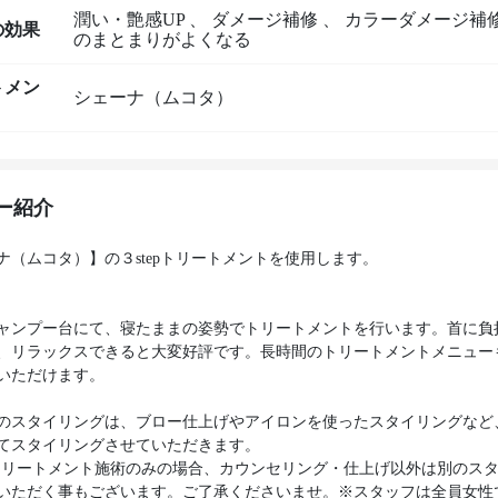
潤い・艶感UP
、
ダメージ補修
、
カラーダメージ補
の効果
のまとまりがよくなる
トメン
シェーナ（ムコタ）
ー紹介
ナ（ムコタ）】の３stepトリートメントを使用します。
ャンプー台にて、寝たままの姿勢でトリートメントを行います。首に負
、リラックスできると大変好評です。長時間のトリートメントメニュー
いただけます。
のスタイリングは、ブロー仕上げやアイロンを使ったスタイリングなど
てスタイリングさせていただきます。
トリートメント施術のみの場合、カウンセリング・仕上げ以外は別のス
いただく事もございます。ご了承くださいませ。※スタッフは全員女性