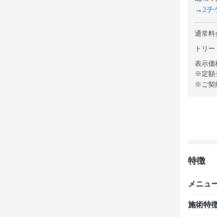
→
2チケ
通常料
トリー
表示価
※定額
※ご契
特徴
メニュ
施術特