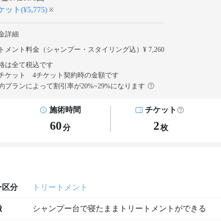
ット(¥5,775)
※
金詳細
トメント料金（シャンプー・スタイリング込）¥ 7,260
格は全て税込です
チケット 4チケット契約
時の金額です
約プランによって割引率が
20
%~
29
%になります
施術時間
チケット
60
2
分
枚
ー区分
トリートメント
徴
シャンプー台で寝たままトリートメントができる