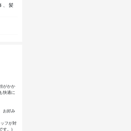
修
、
髪
担がかか
も快適に
、お好み
タッフが対
です。)