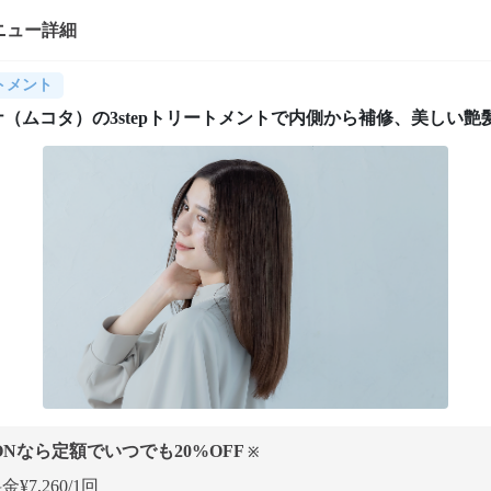
ニュー詳細
トメント
（ムコタ）の3stepトリートメントで内側から補修、美しい艶
ONなら定額でいつでも
20
%OFF
※
¥7,260/1回