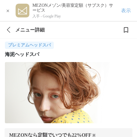
MEZONメゾン/美容室定額（サブスク）サ
×
表示
ービス
入手 -
Google Play
メニュー詳細
プレミアムヘッドスパ
海泥ヘッドスパ
MEZONなら定額でいつでも
22
%OFF
※