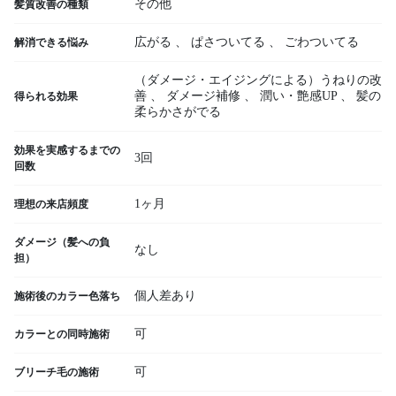
その他
髪質改善の種類
広がる
、
ぱさついてる
、
ごわついてる
解消できる悩み
（ダメージ・エイジングによる）うねりの改
善
、
ダメージ補修
、
潤い・艶感UP
、
髪の
得られる効果
柔らかさがでる
効果を実感するまでの
3回
回数
1ヶ月
理想の来店頻度
ダメージ（髪への負
なし
担）
個人差あり
施術後のカラー色落ち
可
カラーとの同時施術
可
ブリーチ毛の施術