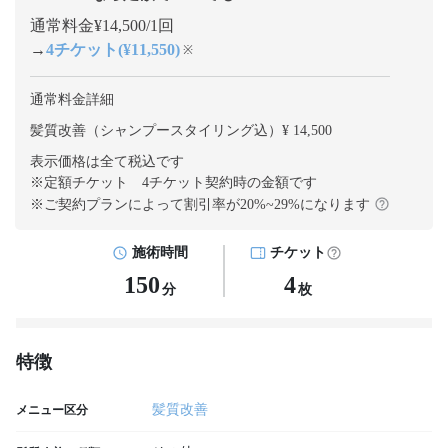
通常料金¥14,500/1回
→
4チケット(¥11,550)
※
通常料金詳細
髪質改善（シャンプースタイリング込）¥ 14,500
表示価格は全て税込です
※定額チケット 4チケット契約
時の金額です
※ご契約プランによって割引率が
20
%~
29
%になります
施術時間
チケット
150
4
分
枚
特徴
髪質改善
メニュー区分