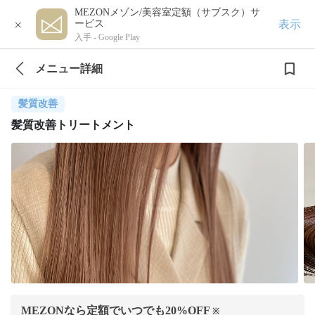
MEZONメゾン/美容室定額（サブスク）サ
×
表示
ービス
入手 -
Google Play
メニュー詳細
髪質改善
髪質改善トリートメント
MEZONなら定額でいつでも
20
%OFF
※