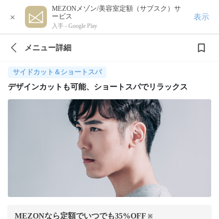
MEZONメゾン/美容室定額（サブスク）サ
×
表示
ービス
入手 -
Google Play
メニュー詳細
サイドカット＆ショートスパ
デザインカットも可能、ショートスパでリラックス
MEZONなら定額でいつでも
35
%OFF
※