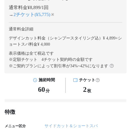
通常料金¥8,899/1回
→
2チケット(¥5,775)
※
通常料金詳細
デザインカット料金（シャンプースタイリング込）¥ 4,899
+
シ
ョートスパ料金¥ 4,000
表示価格は全て税込です
※定額チケット 4チケット契約
時の金額です
※ご契約プランによって割引率が
34
%~
42
%になります
施術時間
チケット
60
2
分
枚
特徴
サイドカット＆ショートスパ
メニュー区分