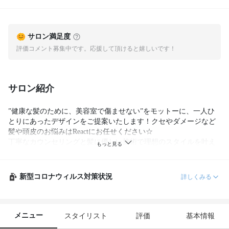
サロン満足度
評価コメント募集中です。応援して頂けると嬉しいです！
サロン紹介
”健康な髪のために、美容室で傷ませない”をモットーに、一人ひ
とりにあったデザインをご提案いたします！クセやダメージなど
髪や頭皮のお悩みはReactにお任せください☆

丁寧なカウンセリングと髪に優しい施術で理想のスタイルを叶え
ます♪お悩みに合わせた施術と、落ち着きあるこだわりの店内で極
上のひとときを。
新型コロナウィルス対策状況
詳しくみる
メニュー
スタイリスト
評価
基本情報