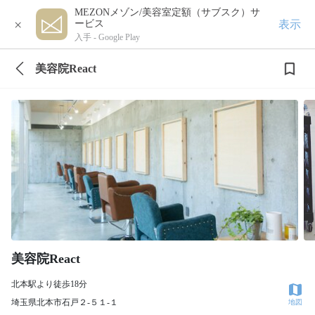
MEZONメゾン/美容室定額（サブスク）サ
×
表示
ービス
入手 -
Google Play
美容院React
美容院React
北本駅より徒歩18分
埼玉県北本市石戸２-５１-１
地図