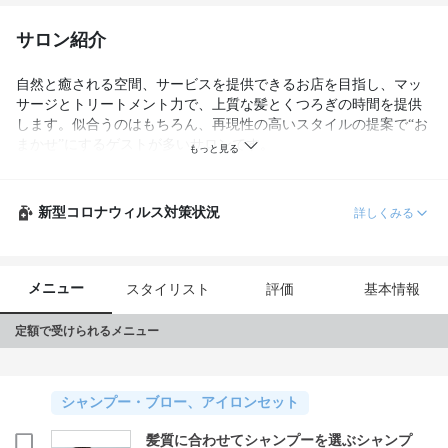
サロン紹介
自然と癒される空間、サービスを提供できるお店を目指し、マッ
サージとトリートメント力で、上質な髪とくつろぎの時間を提供
します。似合うのはもちろん、再現性の高いスタイルの提案で“お
まかせ”にするゲストが多いサロンです。

とことん薬剤とトリートメントにこだわり、カウンセリングや施
術もたっぷり時間をかけて一番いいものをセレクト。「髪をいた
新型コロナウィルス対策状況
詳しくみる
わることの大切さを目で見て確かめてほしい」とモニターを通し
て頭皮毛髪の状態をチェック。正確にチェックすることで一人ひ
とりに合った薬剤を調合することができます。

メニュー
スタイリスト
評価
基本情報
カットも髪に負担をかけないダメージレスカットを徹底していま
す。マイナスイオンを当て、ミクロの力で頭皮と髪を活性化。フ
定額で受けられるメニュー
ェイシャルエステもあり、他県からも多くのゲストが足を運んで
くれるサロンです。
シャンプー・ブロー、アイロンセット
髪質に合わせてシャンプーを選ぶシャンプ