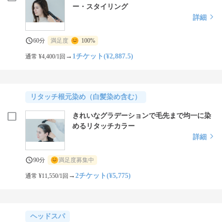
ー・スタイリング
詳細
60分
満足度
100%
→
1チケット(¥2,887.5)
通常 ¥4,400/1回
リタッチ根元染め（白髪染め含む）
きれいなグラデーションで毛先まで均一に染
めるリタッチカラー
詳細
90分
満足度募集中
→
2チケット(¥5,775)
通常 ¥11,550/1回
ヘッドスパ