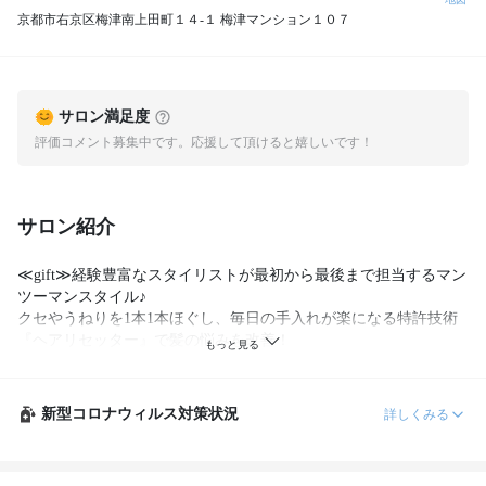
京都市右京区梅津南上田町１４-１ 梅津マンション１０７
サロン満足度
評価コメント募集中です。応援して頂けると嬉しいです！
サロン紹介
≪gift≫経験豊富なスタイリストが最初から最後まで担当するマン
ツーマンスタイル♪

クセやうねりを1本1本ほぐし、毎日の手入れが楽になる特許技術
『ヘアリセッター』で髪の悩みを改善！

世界初のオーガニックカラーや髪質改善できるトリートメントな
ど◎

「嬉しい」が詰まったヘアサロン☆月曜日も営業してます！！
新型コロナウィルス対策状況
詳しくみる