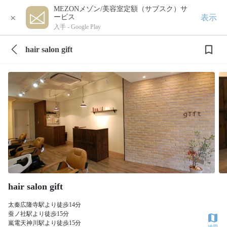
MEZONメゾン/美容室定額（サブスク）サ
×
表示
ービス
入手 -
Google Play
hair salon gift
hair salon gift
太秦広隆寺駅より徒歩14分
蚕ノ社駅より徒歩15分
嵐電天神川駅より徒歩15分
地図