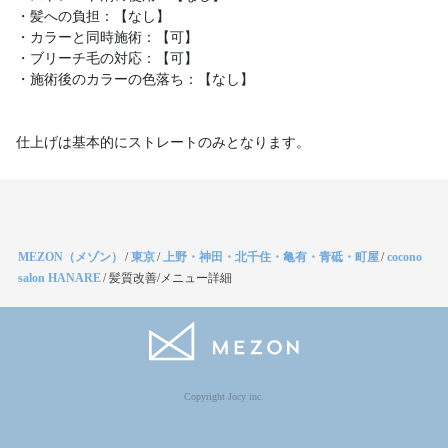
・髪への負担：【なし】
・カラーと同時施術：【可】
・ブリーチ毛の対応：【可】
・施術後のカラーの色落ち：【なし】
仕上げは基本的にストレートのみとなります。
MEZON（メゾン）
/
東京
/
上野・神田・北千住・亀有・青砥・町屋
/
cocono
salon HANARE
/
髪質改善/メニュー詳細
Copyright Jocy inc.