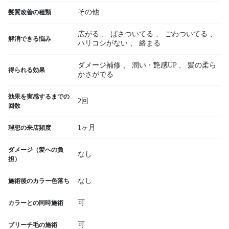
その他
髪質改善の種類
広がる
、
ぱさついてる
、
ごわついてる
、
解消できる悩み
ハリコシがない
、
絡まる
ダメージ補修
、
潤い・艶感UP
、
髪の柔ら
得られる効果
かさがでる
効果を実感するまでの
2回
回数
1ヶ月
理想の来店頻度
ダメージ（髪への負
なし
担）
なし
施術後のカラー色落ち
可
カラーとの同時施術
可
ブリーチ毛の施術