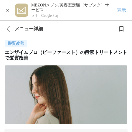
MEZONメゾン/美容室定額（サブスク）サ
×
表示
ービス
入手 -
Google Play
メニュー詳細
髪質改善
エンザイムプロ（ビーファースト）の酵素トリートメント
で髪質改善