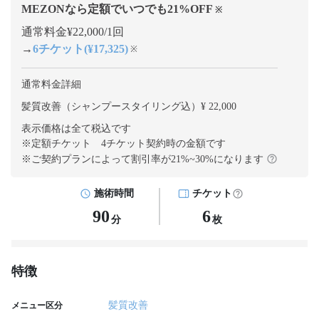
MEZONなら定額でいつでも
21
%OFF
※
通常料金¥22,000/1回
→
6チケット(¥17,325)
※
通常料金詳細
髪質改善（シャンプースタイリング込）¥ 22,000
表示価格は全て税込です
※定額チケット 4チケット契約
時の金額です
※ご契約プランによって割引率が
21
%~
30
%になります
施術時間
チケット
90
6
分
枚
特徴
髪質改善
メニュー区分