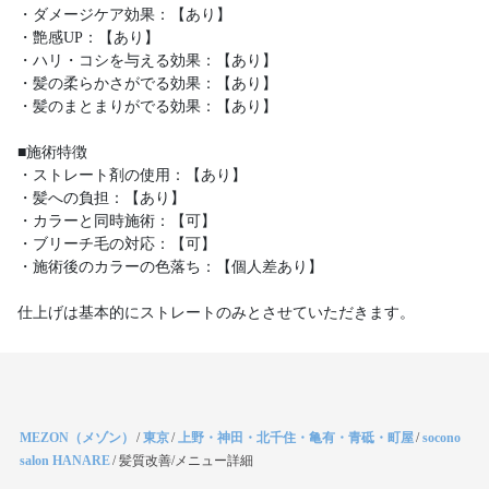
・ダメージケア効果：【あり】
・艶感UP：【あり】
・ハリ・コシを与える効果：【あり】
・髪の柔らかさがでる効果：【あり】
・髪のまとまりがでる効果：【あり】
■施術特徴
・ストレート剤の使用：【あり】
・髪への負担：【あり】
・カラーと同時施術：【可】
・ブリーチ毛の対応：【可】
・施術後のカラーの色落ち：【個人差あり】
仕上げは基本的にストレートのみとさせていただきます。
MEZON（メゾン）
/
東京
/
上野・神田・北千住・亀有・青砥・町屋
/
socono
salon HANARE
/
髪質改善/メニュー詳細