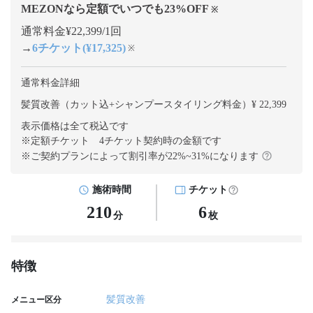
MEZONなら定額でいつでも
23
%OFF
※
通常料金¥22,399/1回
→
6チケット(¥17,325)
※
通常料金詳細
髪質改善（カット込+シャンプースタイリング料金）¥ 22,399
表示価格は全て税込です
※定額チケット 4チケット契約
時の金額です
※ご契約プランによって割引率が
22
%~
31
%になります
施術時間
チケット
210
6
分
枚
特徴
髪質改善
メニュー区分