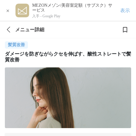
MEZONメゾン/美容室定額（サブスク）サ
×
表示
ービス
入手 -
Google Play
メニュー詳細
髪質改善
ダメージを防ぎながらクセを伸ばす、酸性ストレートで髪
質改善