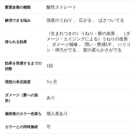
酸性ストレート
髪質改善の種類
強度のうねり
、
広がる
、
ぱさついてる
解消できる悩み
（生まれつきの）うねり・癖の改善
、
（ダ
メージ・エイジングによる）うねりの改善
得られる効果
、
ダメージ補修
、
潤い・艶感UP
、
ハリコ
シ・弾力がでる
、
髪の柔らかさがでる
効果を実感するまでの
1回
回数
3ヶ月
理想の来店頻度
ダメージ（髪への負
あり
担）
個人差あり
施術後のカラー色落ち
可
カラーとの同時施術