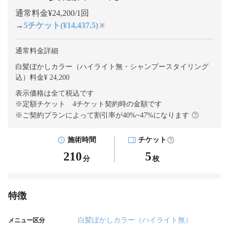
通常料金¥24,200/1回
→
5チケット(¥14,437.5)
※
通常料金詳細
白髪ぼかしカラー（ハイライト無・シャンプースタイリング
込）料金¥ 24,200
表示価格は全て税込です
※定額チケット 4チケット契約
時の金額です
※ご契約プランによって割引率が
40
%~
47
%になります
施術時間
チケット
210
5
分
枚
特徴
白髪ぼかしカラー（ハイライト無）
メニュー区分