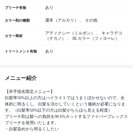
あり
ブリーチ有無
通常（アルカリ）
、
その他
カラー剤の種類
アディクシー（ミルボン）
、
キャラデコ
カラー商材
（ナカノ）
、
BLカラー（フィヨーレ）
あり
トリートメント有無
メニュー紹介
【井手指名限定メニュー】
白髪率50%以上の方はハイライトではうまくぼかせないので、全
体的に明るくし、白髪を活かしていくという施術が必要になりま
す。（白髪率50%以下の方は白髪がちらほら見える程度）
ブリーチ剤は髪への負担を98.6%カットするファイバープレックス
ブリーチを使用いたします。
・白髪染めから明るくしたい