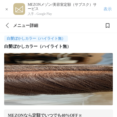
MEZONメゾン/美容室定額（サブスク）サ
×
表示
ービス
入手 -
Google Play
メニュー詳細
白髪ぼかしカラー（ハイライト無）
白髪ぼかしカラー（ハイライト無）
MEZONなら定額でいつでも
40
%OFF
※