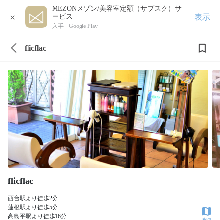
MEZONメゾン/美容室定額（サブスク）サ
×
表示
ービス
入手 -
Google Play
flicflac
flicflac
西台駅より徒歩2分
蓮根駅より徒歩5分
高島平駅より徒歩16分
地図