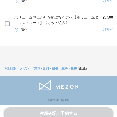
詳細
120分
ボリュームや広がりが気になる方へ【ボリュームダ
¥9,900
ウンストレート】《カット込み》
詳細
120分
MEZON（メゾン）
/
東京
/
赤羽・板橋・王子・巣鴨
/
flicflac
Copyright Jocy inc.
空席確認・予約する