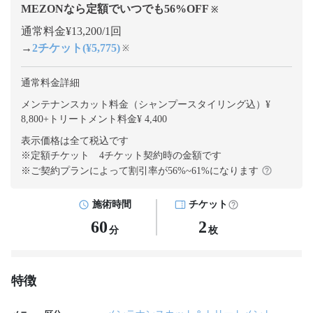
MEZONなら定額でいつでも
56
%OFF
※
通常料金¥13,200/1回
→
2チケット(¥5,775)
※
通常料金詳細
メンテナンスカット料金（シャンプースタイリング込）¥
8,800
+
トリートメント料金¥ 4,400
表示価格は全て税込です
※定額チケット 4チケット契約
時の金額です
※ご契約プランによって割引率が
56
%~
61
%になります
施術時間
チケット
60
2
分
枚
特徴