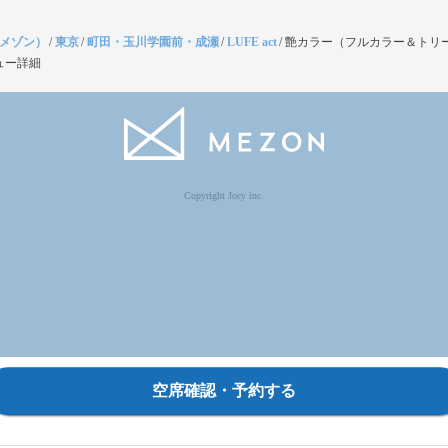
（メゾン）
/
東京
/
町田・玉川学園前・成瀬
/
LUFE act
/
艶カラー（フルカラー＆トリ
ュー詳細
Copyright Jocy inc.
空席確認・予約する