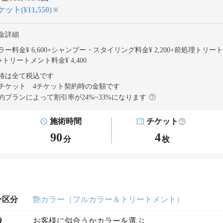
ット(¥11,550)
※
金詳細
ー料金¥ 6,600
+
シャンプー・スタイリング料金¥ 2,200
+
前処理トリート
+
トリートメント料金¥ 4,400
格は全て税込です
チケット 4チケット契約
時の金額です
約プランによって割引率が
24
%~
33
%になります
施術時間
チケット
90
4
分
枚
ー区分
艶カラー（フルカラー＆トリートメント）
徴
お客様に似合うかカラーを選ぶ