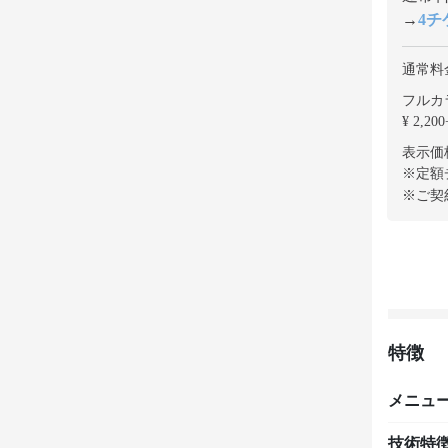
→
4チケ
通常料
フルカラ
¥ 2,200
表示価
※定額
※ご契
特徴
メニュ
技術特