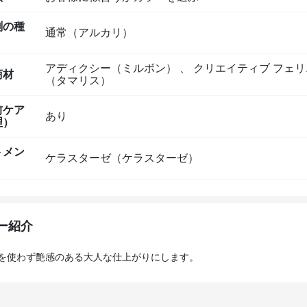
剤の種
通常（アルカリ）
アディクシー（ミルボン）
、
クリエイティブ フェリ
商材
（タマリス）
前ケア
あり
理）
トメン
ケラスターゼ（ケラスターゼ）
ー紹介
を使わず艶感のある大人な仕上がりにします。