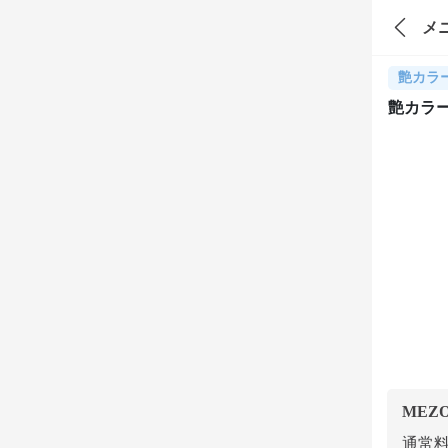
メ
艶カラ
艶カラ
MEZ
通常料金