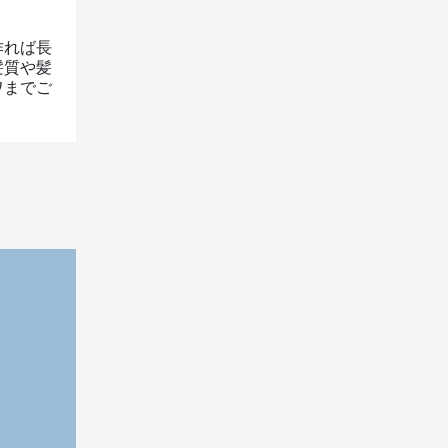
作れば長
髪質や髪
ワまでご