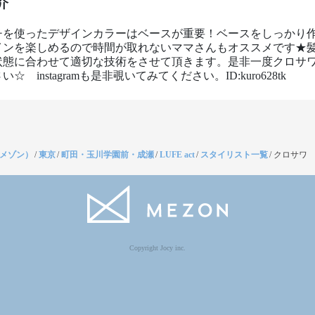
介
チを使ったデザインカラーはベースが重要！ベースをしっかり
インを楽しめるので時間が取れないママさんもオススメです★
状態に合わせて適切な技術をさせて頂きます。是非一度クロサ
☆　instagramも是非覗いてみてください。ID:kuro628tk
（メゾン）
/
東京
/
町田・玉川学園前・成瀬
/
LUFE act
/
スタイリスト一覧
/
クロサワ
Copyright Jocy inc.