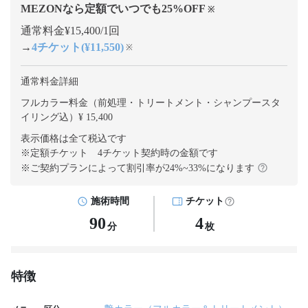
MEZONなら定額でいつでも
25
%OFF
※
通常料金¥15,400/1回
→
4チケット(¥11,550)
※
通常料金詳細
フルカラー料金（前処理・トリートメント・シャンプースタ
イリング込）¥ 15,400
表示価格は全て税込です
※定額チケット 4チケット契約
時の金額です
※ご契約プランによって割引率が
24
%~
33
%になります
施術時間
チケット
90
4
分
枚
特徴