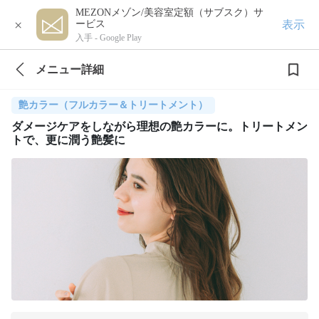
MEZONメゾン/美容室定額（サブスク）サ
×
表示
ービス
入手 -
Google Play
メニュー詳細
艶カラー（フルカラー＆トリートメント）
ダメージケアをしながら理想の艶カラーに。トリートメン
トで、更に潤う艶髪に