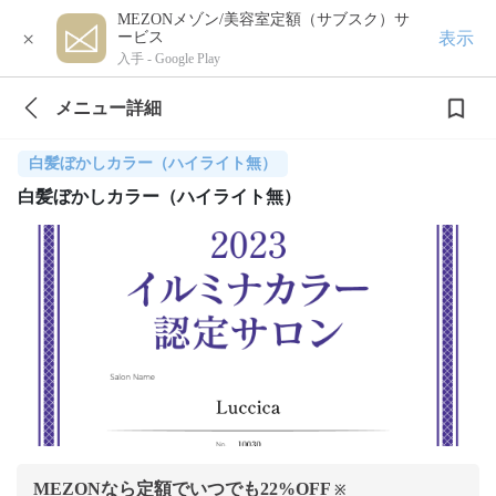
MEZONメゾン/美容室定額（サブスク）サ
×
表示
ービス
入手 -
Google Play
メニュー詳細
白髪ぼかしカラー（ハイライト無）
白髪ぼかしカラー（ハイライト無）
MEZONなら定額でいつでも
22
%OFF
※