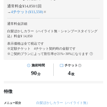
通常料金¥14,850/1回
→
4チケット(¥11,550)
※
通常料金詳細
白髪ぼかしカラー（ハイライト無・シャンプースタイリング
込）料金¥ 14,850
表示価格は全て税込です
※定額チケット 4チケット契約
時の金額です
※ご契約プランによって割引率が
21
%~
30
%になります
施術時間
チケット
90
4
分
枚
特徴
白髪ぼかしカラー（ハイライト無）
メニュー区分