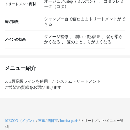
オージュア8step（ミルボン）
、
コタプレミ
トリートメント商材
ーク（コタ）
シャンプー台で寝たままトリートメントがで
施術特徴
きる
ダメージ補修
、
潤い・艶感UP
、
髪が柔ら
メインの効果
かくなる
、
髪のまとまりがよくなる
メニュー紹介
cota最高級ラインを使用したシステムトリートメント
ご希望の質感をお選び頂けます
MEZON（メゾン）
/
三重
/
四日市
/
luccica paris
/
トリートメント/メニュー詳
細