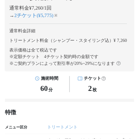
通常料金¥7,260/1回
→
2チケット(¥5,775)
※
通常料金詳細
トリートメント料金（シャンプー・スタイリング込）¥ 7,260
表示価格は全て税込です
※定額チケット 4チケット契約
時の金額です
※ご契約プランによって割引率が
20
%~
29
%になります
施術時間
チケット
60
2
分
枚
特徴
トリートメント
メニュー区分