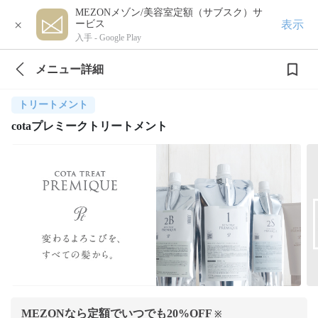
MEZONメゾン/美容室定額（サブスク）サ
×
表示
ービス
入手 -
Google Play
メニュー詳細
トリートメント
cotaプレミークトリートメント
MEZONなら定額でいつでも
20
%OFF
※