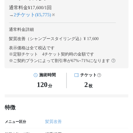
通常料金¥17,600/1回
→
2チケット(¥5,775)
※
通常料金詳細
髪質改善（シャンプースタイリング込）¥ 17,600
表示価格は全て税込です
※定額チケット 4チケット契約
時の金額です
※ご契約プランによって割引率が
67
%~
71
%になります
施術時間
チケット
120
2
分
枚
特徴
髪質改善
メニュー区分