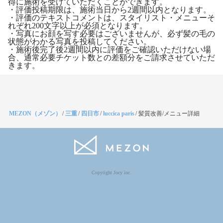
得に施術を受けていただくことができます。
・評価投稿期限は、施術当日から2週間以内となります。
・評価のテキストコメントは、スタイリスト・メニューそ
れぞれ200文字以上が必須となります。
・写真にお顔を写す必要はございませんが、必ず髪の毛の
状態がわかる写真を投稿してください。
・施術後完了後2週間以内に評価をご確認いただけない場
合、通常必要チケット数との差額分をご請求させていただ
きます。
MEZON（メゾン）
/
三重
/
四日市
/
luccica paris
/
髪質改善/メニュー詳細
Copyright Jocy inc.