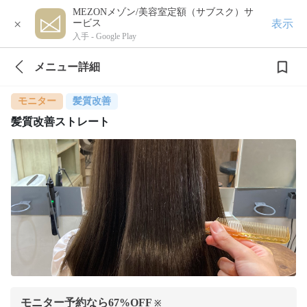
MEZONメゾン/美容室定額（サブスク）サ
×
表示
ービス
入手 -
Google Play
メニュー詳細
モニター
髪質改善
髪質改善ストレート
モニター予約なら
67
%OFF
※