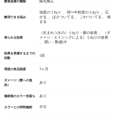
縮毛矯正
髪質改善の種類
強度のうねり
、
弱〜中程度のうねり
、
広
がる
、
ぱさついてる
、
ごわついてる
、
絡
解消できる悩み
まる
（生まれつきの）うねり・癖の改善
、
（ダ
メージ・エイジングによる）うねりの改善
得られる効果
、
潤い・艶感UP
効果を実感するまでの
1回
回数
3ヶ月
理想の来店頻度
ダメージ（髪への負
あり
担）
あり
施術後のカラー色落ち
不可
カラーとの同時施術