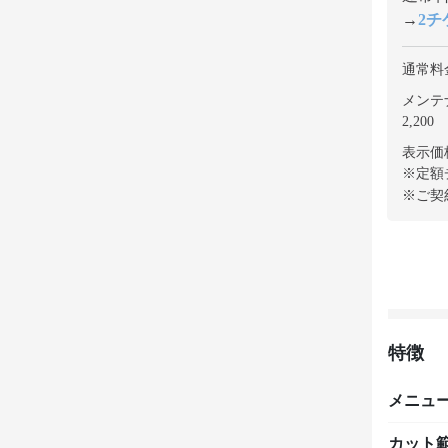
→
2チケ
通常料
メンテ
2,200
表示価
※定額
※ご契
特徴
メニュ
カット