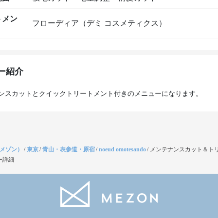
トメン
フローディア（デミ コスメティクス）
ー紹介
（メゾン）
/
東京
/
青山・表参道・原宿
/
noeud omotesando
/
メンテナンスカット＆ト
ー詳細