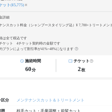
ット(¥5,775)
※
金詳細
ナンスカット料金（シャンプースタイリング込）¥ 7,700
+
トリートメン
格は全て税込です
チケット 4チケット契約
時の金額です
約プランによって割引率が
41
%~
48
%になります
施術時間
チケット
60
2
分
枚
ー区分
メンテナンスカット＆トリートメント
範囲
枝毛カット・毛量調整 + 前髪カット