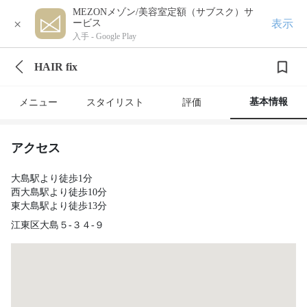
MEZONメゾン/美容室定額（サブスク）サ
×
表示
ービス
入手 -
Google Play
HAIR fix
基本情報
メニュー
スタイリスト
評価
アクセス
大島駅より徒歩1分
西大島駅より徒歩10分
東大島駅より徒歩13分
江東区大島５‐３４‐９