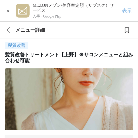
MEZONメゾン/美容室定額（サブスク）サ
×
表示
ービス
入手 -
Google Play
メニュー詳細
髪質改善
髪質改善トリートメント【上野】※サロンメニューと組み
合わせ可能