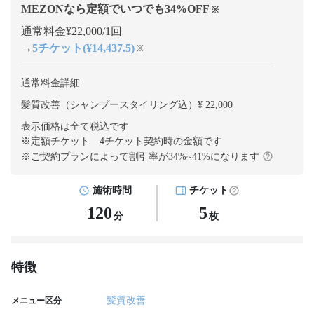
MEZONなら定額でいつでも
34
%OFF
※
通常料金¥22,000/1回
→
5チケット(¥14,437.5)
※
通常料金詳細
髪質改善（シャンプースタイリング込）¥ 22,000
表示価格は全て税込です
※定額チケット 4チケット契約
時の金額です
※ご契約プランによって割引率が
34
%~
41
%になります
施術時間
チケット
120
5
分
枚
特徴
髪質改善
メニュー区分