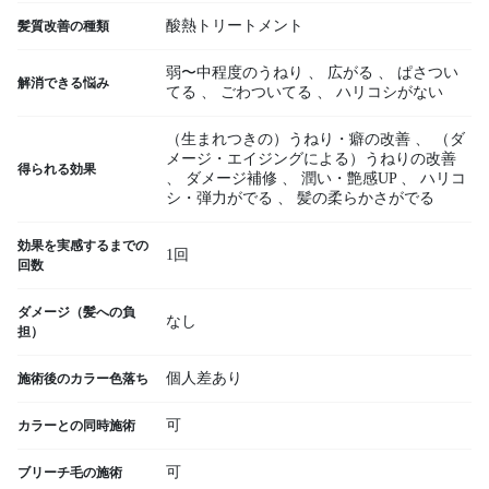
酸熱トリートメント
髪質改善の種類
弱〜中程度のうねり
、
広がる
、
ぱさつい
解消できる悩み
てる
、
ごわついてる
、
ハリコシがない
（生まれつきの）うねり・癖の改善
、
（ダ
メージ・エイジングによる）うねりの改善
得られる効果
、
ダメージ補修
、
潤い・艶感UP
、
ハリコ
シ・弾力がでる
、
髪の柔らかさがでる
効果を実感するまでの
1回
回数
ダメージ（髪への負
なし
担）
個人差あり
施術後のカラー色落ち
可
カラーとの同時施術
可
ブリーチ毛の施術