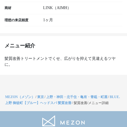
LINK（AIMH）
商材
1ヶ月
理想の来店頻度
メニュー紹介
髪質改善トリートメントでくせ、広がりを抑えて見違えるツヤ
に。
MEZON（メゾン）
/
東京
/
上野・神田・北千住・亀有・青砥・町屋
/
BLUE.
上野 御徒町【ブルー】ヘッドスパ 髪質改善
/
髪質改善/メニュー詳細