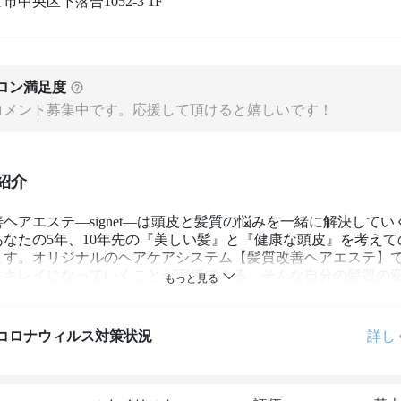
市中央区下落合1052-3 1F
ロン満足度
コメント募集中です。応援して頂けると嬉しいです！
紹介
ヘアエステ―signet―は頭皮と髪質の悩みを一緒に解決してい
あなたの5年、10年先の『美しい髪』と『健康な頭皮』を考えて
ます。オリジナルのヘアケアシステム【髪質改善ヘアエステ】
にキレイになっていくことが実感できる、そんな自分の髪質の
ださい♪
コロナウィルス対策状況
詳し