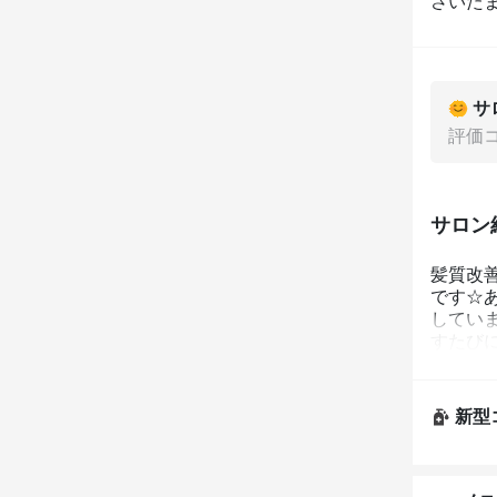
さいたま
サ
評価
サロン
髪質改善
です☆
してい
すたび
しんでく
新型