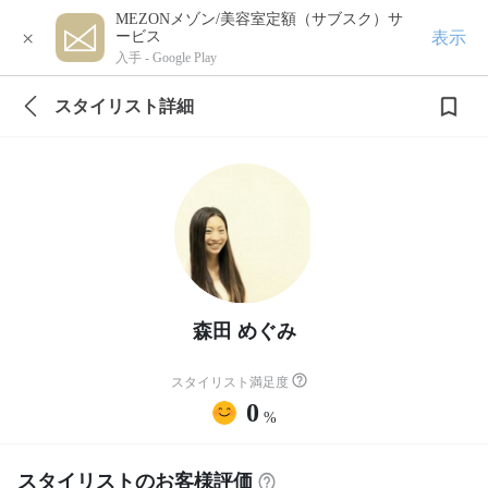
MEZONメゾン/美容室定額（サブスク）サ
×
表示
ービス
入手 -
Google Play
スタイリスト詳細
森田 めぐみ
スタイリスト満足度
0
%
スタイリストのお客様評価