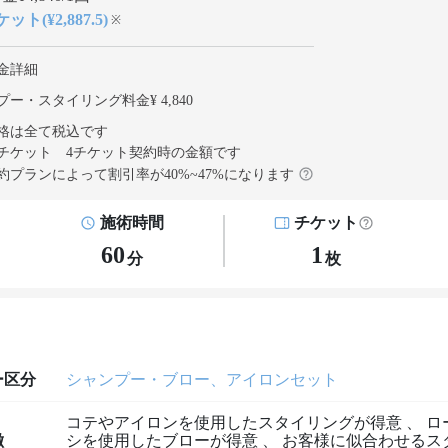
ット(¥2,887.5)
※
金詳細
ー・スタイリング料金¥ 4,840
格は全て税込です
チケット 4チケット契約
時の金額です
約プランによって割引率が
40
%~
47
%になります
施術時間
チケット
60
1
分
枚
ー区分
シャンプー・ブロー、アイロンセット
コテやアイロンを使用したスタイリングが得意
、
ロ
徴
シを使用したブローが得意
、
お客様に似合わせるス