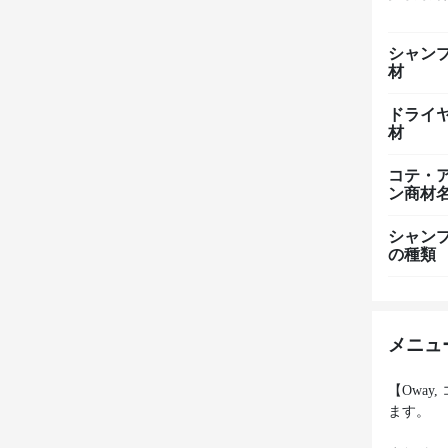
シャン
材
ドライ
材
コテ・
ン商材
シャン
の種類
メニュ
【Owa
ます。