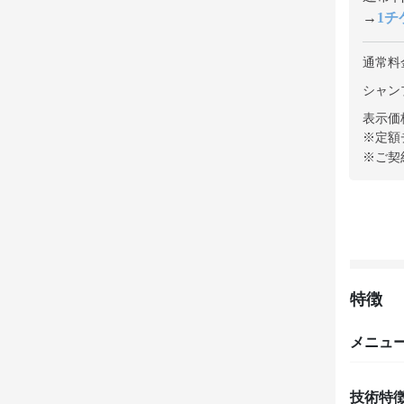
→
1チケ
通常料
シャンプ
表示価
※定額
※ご契
特徴
メニュ
技術特