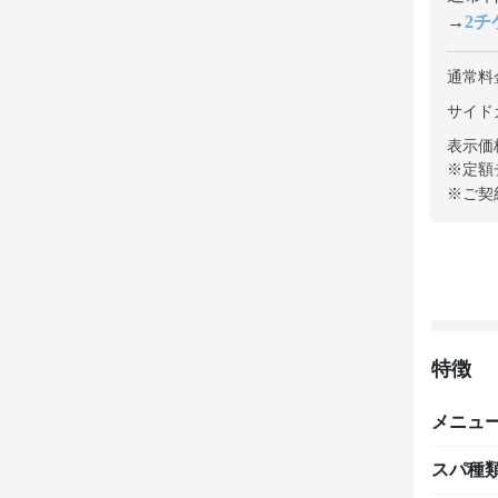
→
2チケ
通常料
サイド
表示価
※定額
※ご契
特徴
メニュ
スパ種