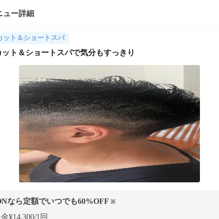
ニュー詳細
カット＆ショートスパ
カット＆ショートスパで気分もすっきり
ONなら定額でいつでも
60
%OFF
※
¥14,300/1回