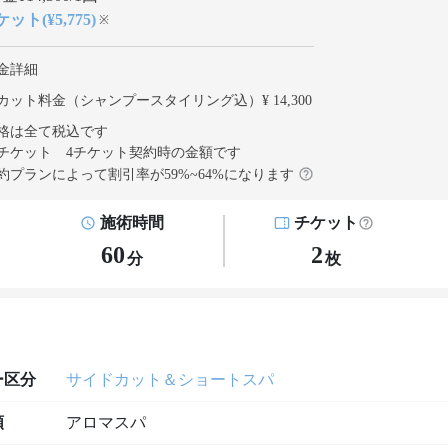
ット(¥5,775)
※
金詳細
カット料金（シャンプースタイリング込）¥ 14,300
格は全て税込です
チケット 4チケット契約
時の金額です
約プランによって割引率が
59
%~
64
%になります
施術時間
チケット
60
2
分
枚
ー区分
サイドカット＆ショートスパ
類
アロマスパ