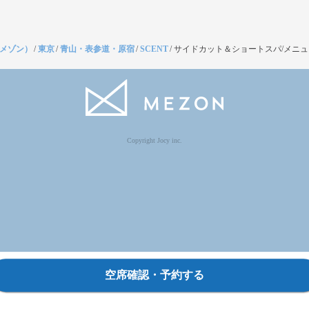
（メゾン）
/
東京
/
青山・表参道・原宿
/
SCENT
/
サイドカット＆ショートスパ/メニ
Copyright Jocy inc.
空席確認・予約する