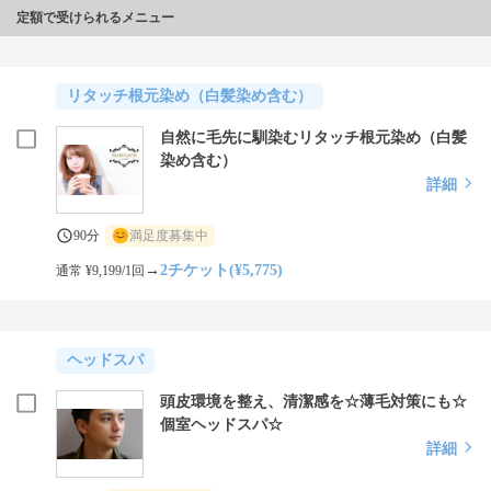
定額で受けられるメニュー
リタッチ根元染め（白髪染め含む）
自然に毛先に馴染むリタッチ根元染め（白髪
染め含む）
詳細
90分
満足度募集中
→
2チケット(¥5,775)
通常 ¥9,199/1回
ヘッドスパ
頭皮環境を整え、清潔感を☆薄毛対策にも☆
個室ヘッドスパ☆
詳細