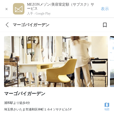
MEZONメゾン/美容室定額（サブスク）サ
×
表示
ービス
入手 -
Google Play
マーゴバイガーデン
マーゴバイガーデン
浦和駅より徒歩4分
埼玉県さいたま市浦和区仲町１-6-4 ソサナビル5Ｆ
地図