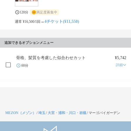
120分
満足度募集中
→
4チケット(¥11,550)
通常 ¥16,500/1回
追加できるオプションメニュー
骨格、髪質を考慮した似合わせカット
¥5,742
詳細
60分
MEZON（メゾン）
/
埼玉
/
大宮・浦和・川口・岩槻
/
マーゴバイガーデン