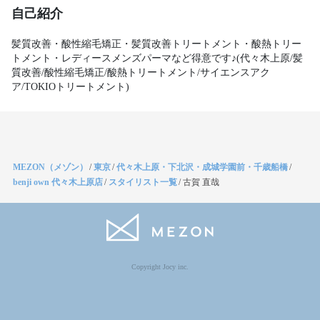
自己紹介
髪質改善・酸性縮毛矯正・髪質改善トリートメント・酸熱トリー
トメント・レディースメンズパーマなど得意です♪(代々木上原/髪
質改善/酸性縮毛矯正/酸熱トリートメント/サイエンスアク
ア/TOKIOトリートメント)
MEZON（メゾン）
/
東京
/
代々木上原・下北沢・成城学園前・千歳船橋
/
benji own 代々木上原店
/
スタイリスト一覧
/
古賀 直哉
Copyright Jocy inc.