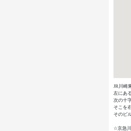
JR川崎
左にあ
次の十
そこを右
そのビル
☆京急