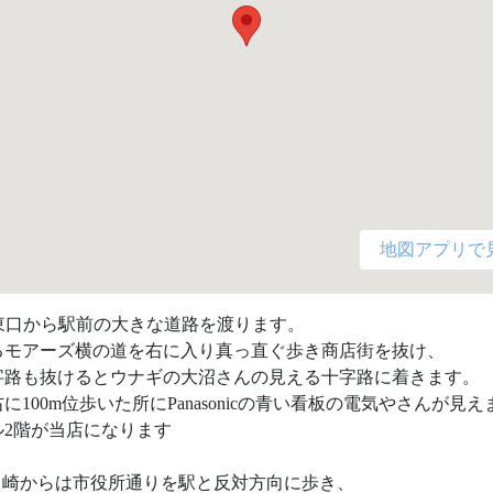
地図アプリで
東口から駅前の大きな道路を渡ります。

るモアーズ横の道を右に入り真っ直ぐ歩き商店街を抜け、

字路も抜けるとウナギの大沼さんの見える十字路に着きます。

に100m位歩いた所にPanasonicの青い看板の電気やさんが見え
2階が当店になります

川崎からは市役所通りを駅と反対方向に歩き、
