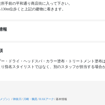
役所手前の平和通り商店街に入って下さい。

130m位歩くと上記の建物に着きます。 
情報
項
プー・ドライ・ヘッドスパ・カラー塗布・トリートメント塗布
より指名スタイリストではなく、別のスタッフが担当する場合
（メゾン）
/
神奈川
/
川崎・鶴見
/
RAKアーク
/
基本情報