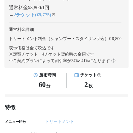
通常料金¥8,800/1回
→
2チケット(¥5,775)
※
通常料金詳細
トリートメント料金（シャンプー・スタイリング込）¥ 8,800
表示価格は全て税込です
※定額チケット 4チケット契約
時の金額です
※ご契約プランによって割引率が
34
%~
41
%になります
施術時間
チケット
60
2
分
枚
特徴
トリートメント
メニュー区分