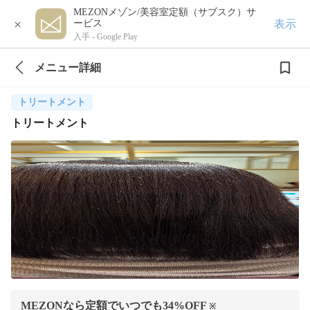
MEZONメゾン/美容室定額（サブスク）サ
×
表示
ービス
入手 -
Google Play
メニュー詳細
トリートメント
トリートメント
MEZONなら定額でいつでも
34
%OFF
※