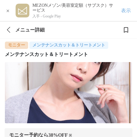
MEZONメゾン/美容室定額（サブスク）サ
×
表示
ービス
入手 -
Google Play
メニュー詳細
モニター
メンテナンスカット＆トリートメント
メンテナンスカット＆トリートメント
モニター予約なら
38
%OFF
※