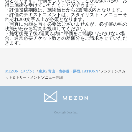
須となります。評価をしていただくことが必須のため、お
得に施術を受けていただくことができます。
・評価投稿期限は、施術当日から2週間以内となります。
・評価のテキストコメントは、スタイリスト・メニューそ
れぞれ200文字以上が必須となります。
・写真にお顔を写す必要はございませんが、必ず髪の毛の
状態がわかる写真を投稿してください。
・施術後完了後2週間以内に評価をご確認いただけない場
合、通常必要チケット数との差額分をご請求させていただ
きます。
MEZON（メゾン）
/
東京
/
青山・表参道・原宿
/
PATIONN
/
メンテナンスカ
ット＆トリートメント/メニュー詳細
Copyright Jocy inc.