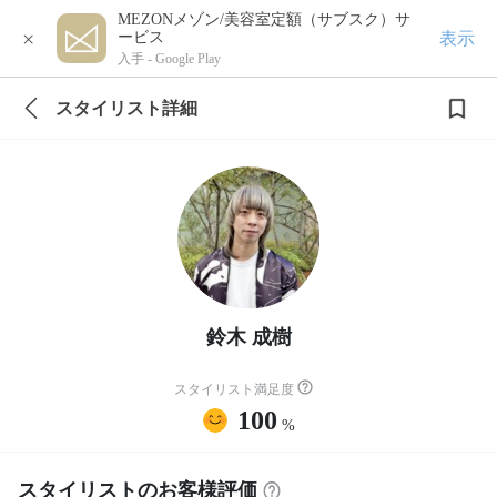
MEZONメゾン/美容室定額（サブスク）サ
×
表示
ービス
入手 -
Google Play
スタイリスト詳細
鈴木 成樹
スタイリスト満足度
100
%
スタイリストのお客様評価