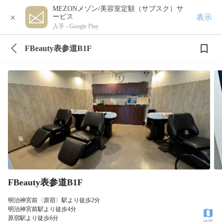
MEZONメゾン/美容室定額（サブスク）サ
×
表示
ービス
入手 -
Google Play
FBeauty表参道B1F
FBeauty表参道B1F
明治神宮前〈原宿〉駅より徒歩2分
明治神宮前駅より徒歩4分
原宿駅より徒歩6分
地図