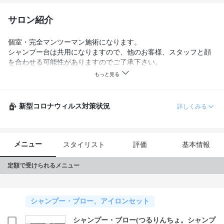
サロン紹介
個室・完全マンツーマン施術になります。

シャンプー台は共用になりますので、他のお客様、スタッフと顔
を合わせる可能性がありますのでご了承下さい。

尚、シェアサロンのため受付スタッフがおりません。

タブレットでの受付をお願いしております。

ご到着後「我舞谷隼人」を探して受付をして頂き、入口のソファ
新型コロナウィルス対策状況
詳しくみる
ーにおかけになってお待ち下さい。

また、一階と地下一階両方に入口があるテナントになっておりま
す。

メニュー
スタイリスト
評価
基本情報
当店の入口は地下一階になりますので、お間違えのないようにお
願い致します。
定額で受けられるメニュー
シャンプー・ブロー、アイロンセット
シャンプー・ブロー(つるりんちょ。シャンプ