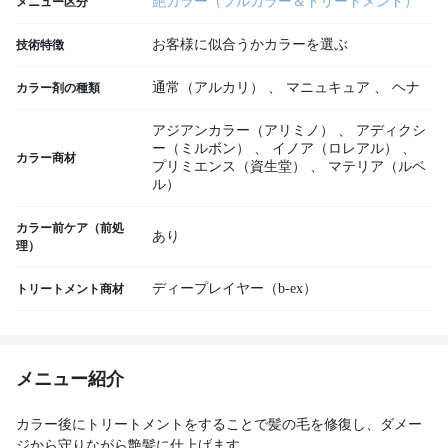
艶カラー（フルカラー＆トリートメント）
メニュー区分
お客様に似合うかカラーを選ぶ
技術特徴
通常（アルカリ）
、
マニュキュア
、
ヘナ
カラー剤の種類
アジアンカラー（アリミノ）
、
アディクシ
ー（ミルボン）
、
イノア（ロレアル）
、
カラー商材
プリミエンス（資生堂）
、
マテリア（ルベ
ル）
カラー前ケア（前処
あり
理）
ディープレイヤー（b-ex）
トリートメント商材
メニュー紹介
カラー後にトリートメントをすることで髪の毛を修復し、ダメー
ジから守りながら艶髪に仕上げます。