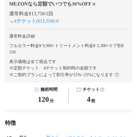
MEZONなら定額でいつでも
16
%OFF
※
通常料金¥13,750/1回
→
4チケット(¥11,550)
※
通常料金詳細
フルカラー料金¥ 9,900
+
トリートメント料金¥ 3,300
+
ケア剤¥
550
表示価格は全て税込です
※定額チケット 4チケット契約
時の金額です
※ご契約プランによって割引率が
15
%~
25
%になります
施術時間
チケット
120
4
分
枚
特徴