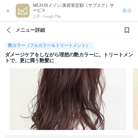
MEZONメゾン/美容室定額（サブスク）サ
×
表示
ービス
入手 -
Google Play
メニュー詳細
艶カラー（フルカラー＆トリートメント）
ダメージケアをしながら理想の艶カラーに。トリートメン
トで、更に潤う艶髪に