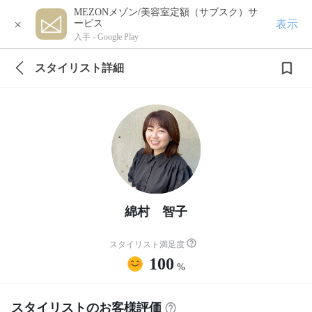
MEZONメゾン/美容室定額（サブスク）サ
×
表示
ービス
入手 -
Google Play
スタイリスト詳細
綿村 智子
スタイリスト満足度
100
%
スタイリストのお客様評価