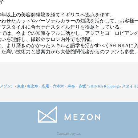
介
0年以上の美容師経験を経てイギリスへ拠点を移す。

合わせたカットやパーソナルカラーの知識を活かして、お客様
イフスタイルに合わせたスタイル作りを得意としている。

ンでは、今までの知識をフルに活かし、アジアとヨーロピアン
違いを理解し、撮影やサロン内外でも活躍。

は、より磨きのかかったスキルと語学を活かすべくSHINKAに
した高い技術力と提案力から大使館関係者からのファンも多数
（メゾン）
/
東京
/
恵比寿・広尾・六本木・麻布・赤坂
/
SHINKA Roppongi
/
スタイリ
Copyright Jocy inc.