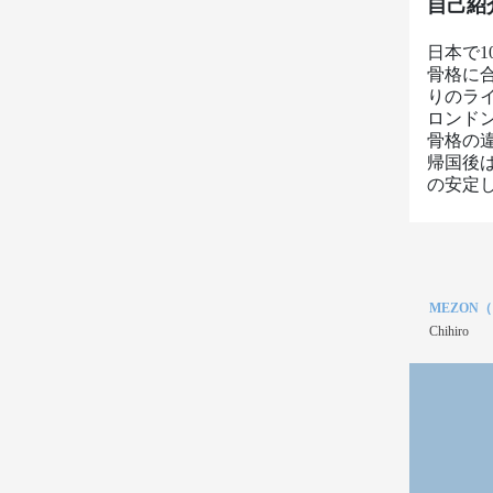
自己紹
日本で1
骨格に
りのラ
ロンド
骨格の
帰国後
の安定
MEZON
Chihiro