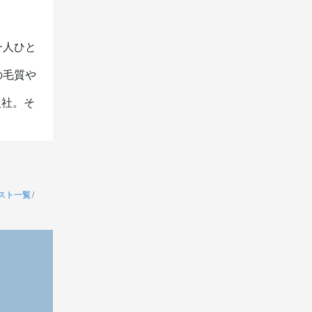
一人ひと
の毛質や
入社。そ
。
スト一覧
/