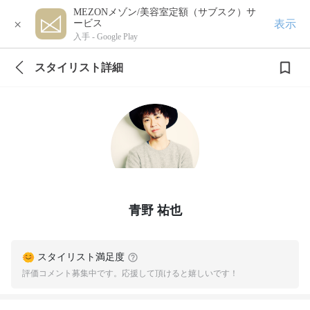
MEZONメゾン/美容室定額（サブスク）サ
×
表示
ービス
入手 -
Google Play
スタイリスト詳細
青野 祐也
スタイリスト満足度
評価コメント募集中です。応援して頂けると嬉しいです！