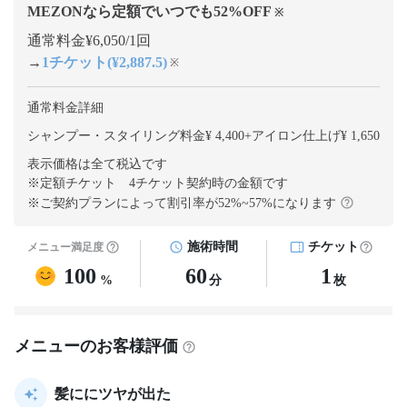
MEZONなら定額でいつでも
52
%OFF
※
通常料金¥6,050/1回
→
1チケット(¥2,887.5)
※
通常料金詳細
シャンプー・スタイリング料金¥ 4,400
+
アイロン仕上げ¥ 1,650
表示価格は全て税込です
※定額チケット 4チケット契約
時の金額です
※ご契約プランによって割引率が
52
%~
57
%になります
施術時間
チケット
メニュー満足度
100
60
1
%
分
枚
メニューのお客様評価
髪ににツヤが出た